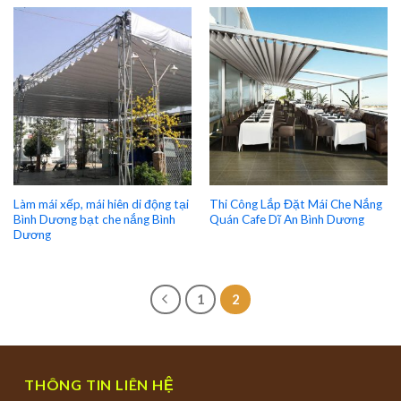
Làm mái xếp, mái hiên di động tại
Thi Công Lắp Đặt Mái Che Nắng
Bình Dương bạt che nắng Bình
Quán Cafe Dĩ An Bình Dương
Dương
1
2
THÔNG TIN LIÊN HỆ