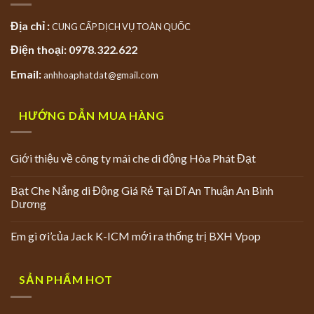
Địa chỉ :
CUNG CẤP DỊCH VỤ TOÀN QUỐC
Điện thoại: 0978.322.622
Email:
anhhoaphatdat@gmail.com
HƯỚNG DẪN MUA HÀNG
Giới thiệu về công ty mái che di động Hòa Phát Đạt
Bạt Che Nắng di Động Giá Rẻ Tại Dĩ An Thuận An Bình
Dương
Em gì ơi’của Jack K-ICM mới ra thống trị BXH Vpop
SẢN PHẨM HOT