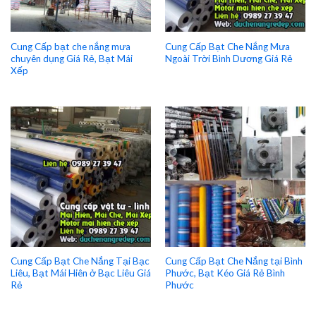
Cung Cấp bạt che nắng mưa
Cung Cấp Bạt Che Nắng Mưa
chuyên dụng Giá Rẻ, Bạt Mái
Ngoài Trời Bình Dương Giá Rẻ
Xếp
Cung Cấp Bạt Che Nắng Tại Bạc
Cung Cấp Bạt Che Nắng tại Bình
Liêu, Bạt Mái Hiên ở Bạc Liêu Giá
Phước, Bạt Kéo Giá Rẻ Bình
Rẻ
Phước