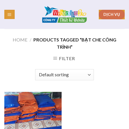
Skip
to
DỊCH VỤ
content
HOME
/
PRODUCTS TAGGED “BẠT CHE CÔNG
TRÌNH”
FILTER