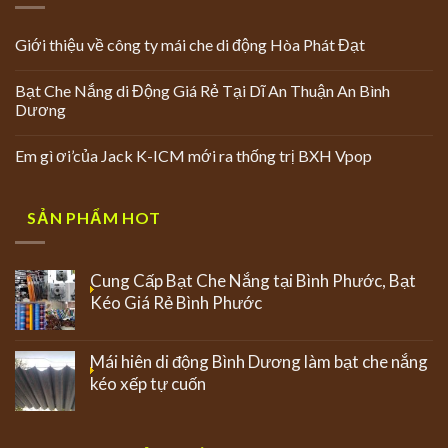
Giới thiệu về công ty mái che di động Hòa Phát Đạt
Bạt Che Nắng di Động Giá Rẻ Tại Dĩ An Thuận An Bình
Dương
Em gì ơi’của Jack K-ICM mới ra thống trị BXH Vpop
SẢN PHẨM HOT
Cung Cấp Bạt Che Nắng tại Bình Phước, Bạt
Kéo Giá Rẻ Bình Phước
Mái hiên di động Bình Dương làm bạt che nắng
kéo xếp tự cuốn