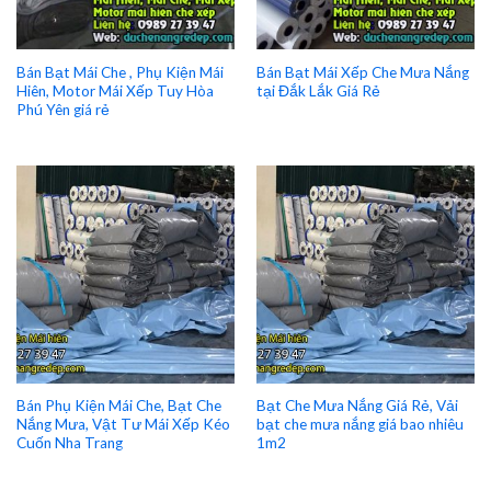
Bán Bạt Mái Che , Phụ Kiện Mái
Bán Bạt Mái Xếp Che Mưa Nắng
Hiên, Motor Mái Xếp Tuy Hòa
tại Đắk Lắk Giá Rẻ
Phú Yên giá rẻ
Bán Phụ Kiện Mái Che, Bạt Che
Bạt Che Mưa Nắng Giá Rẻ, Vải
Nắng Mưa, Vật Tư Mái Xếp Kéo
bạt che mưa nắng giá bao nhiêu
Cuốn Nha Trang
1m2