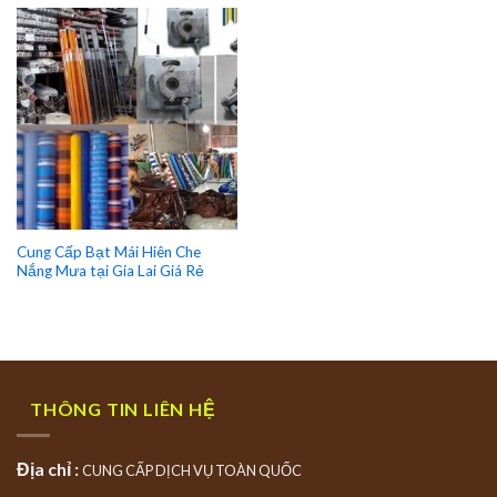
Cung Cấp Bạt Mái Hiên Che
Nắng Mưa tại Gia Lai Giá Rẻ
THÔNG TIN LIÊN HỆ
Địa chỉ :
CUNG CẤP DỊCH VỤ TOÀN QUỐC