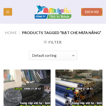
Skip
to
DỊCH VỤ
content
HOME
/
PRODUCTS TAGGED “BẠT CHE MƯA NẮNG”
FILTER