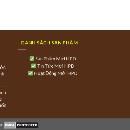
DANH SÁCH SẢN PHẨM
Sản Phẩm Mới HPD
e
Tin Tức Mới HPD
ớc,
Hoạt Động Mới HPD
nh
ình
e
uốn
uc