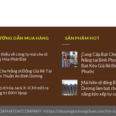
ƯỚNG DẪN MUA HÀNG
SẢN PHẨM HOT
 thiệu về công ty mái che di
Cung Cấp Bạt Ch
g Hòa Phát Đạt
Nắng tại Bình Phư
Bạt Kéo Giá Rẻ Bì
Che Nắng di Động Giá Rẻ Tại
Phước
An Thuận An Bình Dương
Mái hiên di động B
ì ơi’của Jack K-ICM mới ra
Dương làm bạt ch
g trị BXH Vpop
nắng kéo xếp tự c
OAPHATDATCOMPANY >
https://chuyengiachongtham.com/tin-t