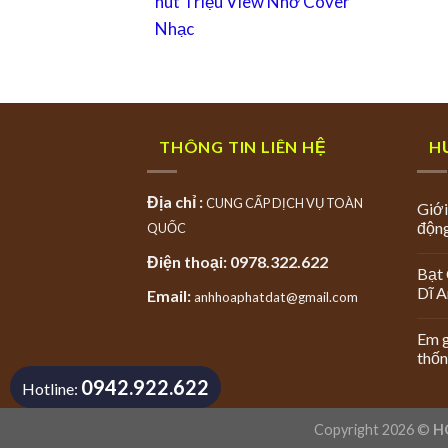
hút Triệu View Nhờ Cover
Nhạc
THÔNG TIN LIÊN HỆ
H
Địa chỉ :
CUNG CẤP DỊCH VỤ TOÀN
Giới
độn
QUỐC
Điện thoại: 0978.322.622
Bạt 
Dĩ 
Email:
anhhoaphatdat@gmail.com
Em g
thốn
0942.922.622
Hotline:
Copyright 2026 ©
H