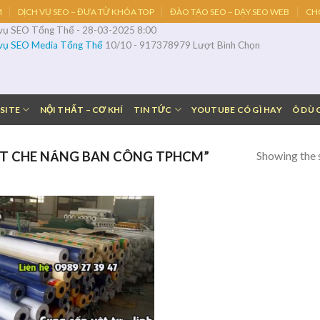
M
DỊCH VỤ SEO – ĐƯA TỪ KHÓA TOP
ĐÀO TẠO SEO – DẠY SEO WEB
CH
 vụ SEO Tổng Thể
-
28-03-2025 8:00
 vụ SEO Media Tổng Thể
10
/
10
-
917378979
Lượt Bình Chọn
SITE
NỘI THẤT – CƠ KHÍ
TIN TỨC
YOUTUBE CÓ GÌ HAY
Ô DÙ 
Showing the s
T CHE NẮNG BAN CÔNG TPHCM”