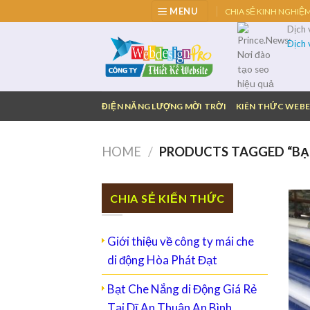
Skip
MENU
CHIA SẺ KINH NGHIỆ
to
Dịch
content
Dịch
ĐIỆN NĂNG LƯỢNG MỜI TRỜI
KIÊN THỨC WEBE
HOME
/
PRODUCTS TAGGED “BẠ
CHIA SẺ KIẾN THỨC
Giới thiệu về công ty mái che
di động Hòa Phát Đạt
Bạt Che Nắng di Động Giá Rẻ
Tại Dĩ An Thuận An Bình