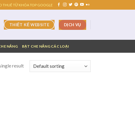
O THUÊ TỪ KHÓA TOP GOOGLE
DỊCH VỤ
THIẾT KẾ WEBSITE
CHE NẮNG
BẠT CHE NẮNG CÁC LOẠI
ingle result