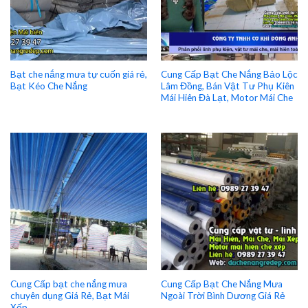
Bạt che nắng mưa tự cuốn giá rẻ,
Cung Cấp Bạt Che Nắng Bảo Lộc
Bạt Kéo Che Nắng
Lâm Đồng, Bán Vật Tư Phụ Kiên
Mái Hiên Đà Lạt, Motor Mái Che
Cung Cấp bạt che nắng mưa
Cung Cấp Bạt Che Nắng Mưa
chuyên dụng Giá Rẻ, Bạt Mái
Ngoài Trời Bình Dương Giá Rẻ
Xếp