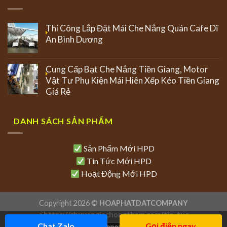
Thi Công Lắp Đặt Mái Che Nắng Quán Cafe Dĩ
An Bình Dương
Cung Cấp Bạt Che Nắng Tiền Giang, Motor
Vật Tư Phụ Kiện Mái Hiên Xếp Kéo Tiền Giang
Giá Rẻ
DANH SÁCH SẢN PHẨM
Sản Phẩm Mới HPD
Tin Tức Mới HPD
Hoạt Động Mới HPD
Copyright 2026 ©
HOAPHATDATCOMPANY
>
https://chuyengiachongtham.com/tin-tuc
Chat Zalo
Gọi điện ngay