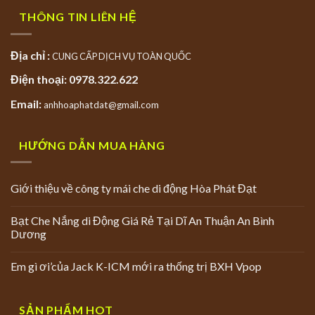
THÔNG TIN LIÊN HỆ
Địa chỉ :
CUNG CẤP DỊCH VỤ TOÀN QUỐC
Điện thoại: 0978.322.622
Email:
anhhoaphatdat@gmail.com
HƯỚNG DẪN MUA HÀNG
Giới thiệu về công ty mái che di động Hòa Phát Đạt
Bạt Che Nắng di Động Giá Rẻ Tại Dĩ An Thuận An Bình
Dương
Em gì ơi’của Jack K-ICM mới ra thống trị BXH Vpop
SẢN PHẨM HOT