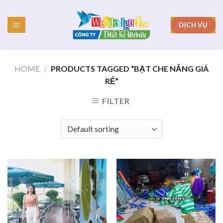
Skip
to
DỊCH VỤ
content
HOME
/
PRODUCTS TAGGED “BẠT CHE NẮNG GIÁ
RẺ”
FILTER