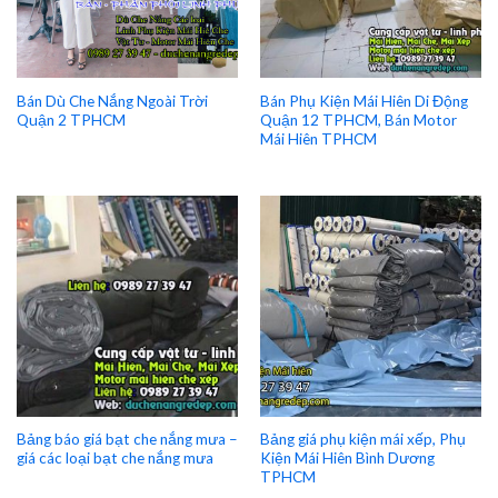
Bán Dù Che Nắng Ngoài Trời
Bán Phụ Kiện Mái Hiên Di Động
Quận 2 TPHCM
Quận 12 TPHCM, Bán Motor
Mái Hiên TPHCM
Bảng báo giá bạt che nắng mưa –
Bảng giá phụ kiện mái xếp, Phụ
giá các loại bạt che nắng mưa
Kiện Mái Hiên Bình Dương
TPHCM