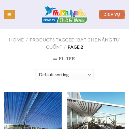
Skip
to
DỊCH VỤ
content
HOME
/
PRODUCTS TAGGED “BẠT CHE NẮNG TỰ
CUỐN”
/
PAGE 2
FILTER