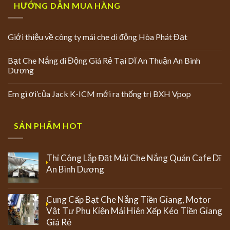
HƯỚNG DẪN MUA HÀNG
Giới thiệu về công ty mái che di động Hòa Phát Đạt
Bạt Che Nắng di Động Giá Rẻ Tại Dĩ An Thuận An Bình
Dương
Em gì ơi’của Jack K-ICM mới ra thống trị BXH Vpop
SẢN PHẨM HOT
Thi Công Lắp Đặt Mái Che Nắng Quán Cafe Dĩ
An Bình Dương
Cung Cấp Bạt Che Nắng Tiền Giang, Motor
Vật Tư Phụ Kiện Mái Hiên Xếp Kéo Tiền Giang
Giá Rẻ