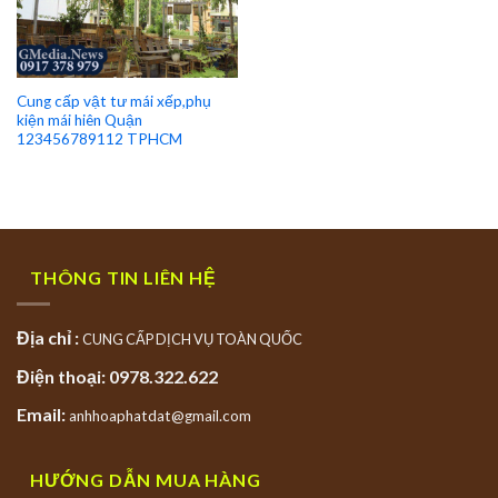
Cung cấp vật tư mái xếp,phụ
kiện mái hiên Quận
123456789112 TPHCM
THÔNG TIN LIÊN HỆ
Địa chỉ :
CUNG CẤP DỊCH VỤ TOÀN QUỐC
Điện thoại: 0978.322.622
Email:
anhhoaphatdat@gmail.com
HƯỚNG DẪN MUA HÀNG