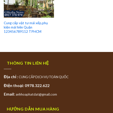
Cung cấp vật tư mái xếp,phụ
kiện mái hiên Quận
123456789112 TPHCM
THÔNG TIN LIÊN HỆ
Địa chỉ :
CUNG CẤP DỊCH VỤ TOÀN QUỐC
Điện thoại: 0978.322.622
Email:
anhhoaphatdat@gmail.com
HƯỚNG DẪN MUA HÀNG