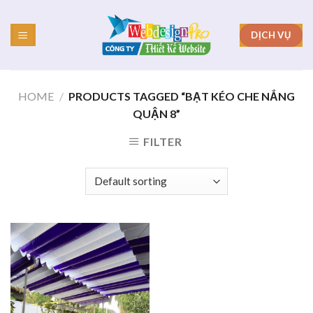
Skip
to
DỊCH VỤ
content
HOME
/
PRODUCTS TAGGED “BẠT KÉO CHE NẮNG
QUẬN 8”
FILTER