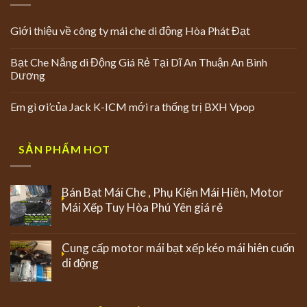
Giới thiệu về công ty mái che di động Hòa Phát Đạt
Bạt Che Nắng di Động Giá Rẻ Tại Dĩ An Thuận An Bình
Dương
Em gì ơi’của Jack K-ICM mới ra thống trị BXH Vpop
SẢN PHẨM HOT
Bán Bạt Mái Che , Phụ Kiện Mái Hiên, Motor
Mái Xếp Tuy Hòa Phú Yên giá rẻ
Cung cấp motor mái bạt xếp kéo mái hiên cuốn
di động