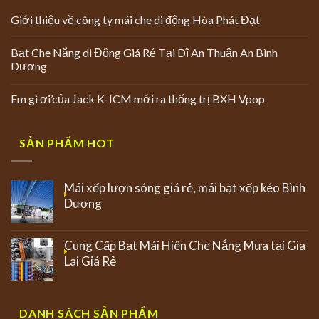
Giới thiệu về công ty mái che di động Hòa Phát Đạt
Bạt Che Nắng di Động Giá Rẻ Tại Dĩ An Thuận An Bình
Dương
Em gì ơi’của Jack K-ICM mới ra thống trị BXH Vpop
SẢN PHẨM HOT
Mái xếp lượn sóng giá rẻ, mái bạt xếp kéo Bình
Dương
Cung Cấp Bạt Mái Hiên Che Nắng Mưa tại Gia
Lai Giá Rẻ
DANH SÁCH SẢN PHẨM