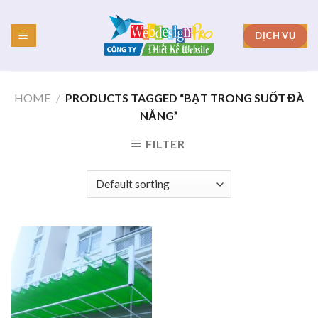
Skip
to
DỊCH VỤ
content
HOME
/
PRODUCTS TAGGED “BẠT TRONG SUỐT ĐÀ
NẴNG”
FILTER