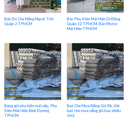
Bán Dù Che Nắng Ngoài Trời
Bán Phụ Kiện Mái Hiên Di Động
Quận 2 TPHCM
Quận 12 TPHCM, Bán Motor
Mái Hiên TPHCM
Bảng giá phụ kiện mái xếp, Phụ
Bạt Che Mưa Nắng Giá Rẻ, Vải
Kiện Mái Hiên Bình Dương
bạt che mưa nắng giá bao nhiêu
TPHCM
1m2