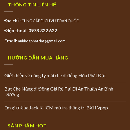
THÔNG TIN LIÊN HỆ
Địa chỉ :
CUNG CẤP DỊCH VỤ TOÀN QUỐC
Điện thoại: 0978.322.622
Email:
anhhoaphatdat@gmail.com
HƯỚNG DẪN MUA HÀNG
Giới thiệu về công ty mái che di động Hòa Phát Đạt
Bạt Che Nắng di Động Giá Rẻ Tại Dĩ An Thuận An Bình
Dương
Em gì ơi’của Jack K-ICM mới ra thống trị BXH Vpop
SẢN PHẨM HOT