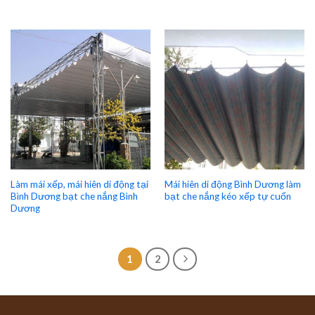
Làm mái xếp, mái hiên di động tại
Mái hiên di động Bình Dương làm
Bình Dương bạt che nắng Bình
bạt che nắng kéo xếp tự cuốn
Dương
1
2