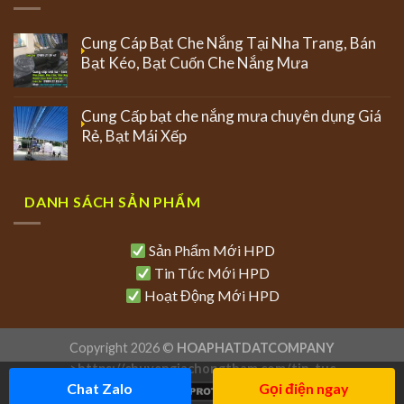
Cung Cáp Bạt Che Nắng Tại Nha Trang, Bán
Bạt Kéo, Bạt Cuốn Che Nắng Mưa
Cung Cấp bạt che nắng mưa chuyên dụng Giá
Rẻ, Bạt Mái Xếp
DANH SÁCH SẢN PHẨM
Sản Phẩm Mới HPD
Tin Tức Mới HPD
Hoạt Động Mới HPD
Copyright 2026 ©
HOAPHATDATCOMPANY
>
https://chuyengiachongtham.com/tin-tuc
Chat Zalo
Gọi điện ngay