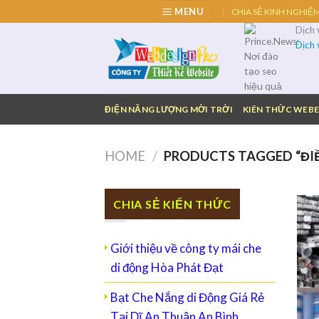
Skip
MENU
CHIA SẺ KINH NGHIỆ
to
Dịch
content
Dịch
ĐIỆN NĂNG LƯỢNG MỜI TRỜI
KIÊN THỨC WEBE
HOME
/
PRODUCTS TAGGED “ĐI
CHIA SẺ KIẾN THỨC
Giới thiệu về công ty mái che
di động Hòa Phát Đạt
Bạt Che Nắng di Động Giá Rẻ
Tại Dĩ An Thuận An Bình