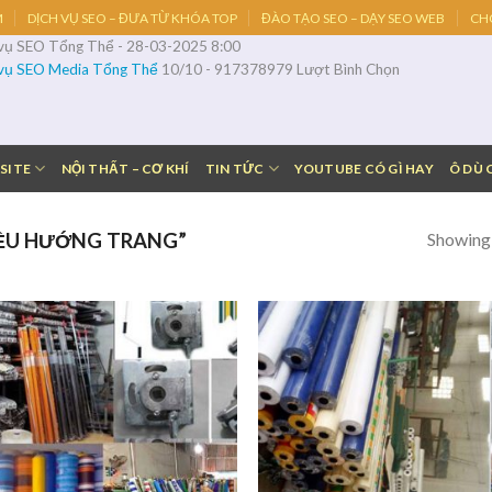
M
DỊCH VỤ SEO – ĐƯA TỪ KHÓA TOP
ĐÀO TẠO SEO – DẠY SEO WEB
CH
 vụ SEO Tổng Thể
-
28-03-2025 8:00
 vụ SEO Media Tổng Thể
10
/
10
-
917378979
Lượt Bình Chọn
SITE
NỘI THẤT – CƠ KHÍ
TIN TỨC
YOUTUBE CÓ GÌ HAY
Ô DÙ 
Showing a
ỀU HƯỚNG TRANG”