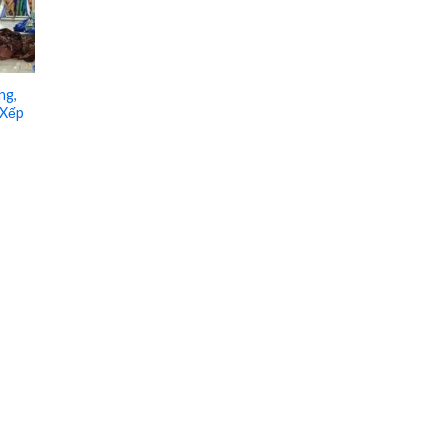
ng,
 Xếp