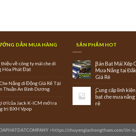
ƯỚNG DẪN MUA HÀNG
SẢN PHẨM HOT
 thiệu về công ty mái che di
Bán Bạt Mái Xếp 
g Hòa Phát Đạt
Mưa Nắng tại Đắk
Giá Rẻ
Che Nắng di Động Giá Rẻ Tại
An Thuận An Bình Dương
Cung cấp linh kiện
bạt che mưa nắng 
ì ơi’của Jack K-ICM mới ra
rẻ
g trị BXH Vpop
OAPHATDATCOMPANY >
https://chuyengiachongtham.com/tin-t