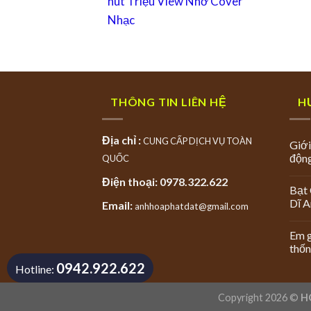
hút Triệu View Nhờ Cover
Nhạc
THÔNG TIN LIÊN HỆ
H
Địa chỉ :
CUNG CẤP DỊCH VỤ TOÀN
Giới
độn
QUỐC
Điện thoại: 0978.322.622
Bạt 
Dĩ 
Email:
anhhoaphatdat@gmail.com
Em g
thốn
0942.922.622
Hotline:
Copyright 2026 ©
H