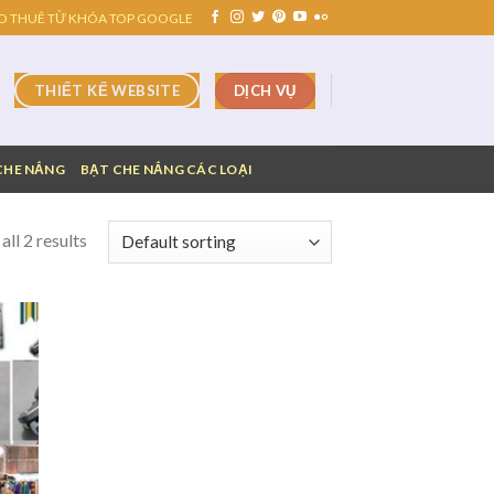
O THUÊ TỪ KHÓA TOP GOOGLE
DỊCH VỤ
THIẾT KẾ WEBSITE
CHE NẮNG
BẠT CHE NẮNG CÁC LOẠI
ll 2 results