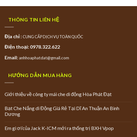
THÔNG TIN LIÊN HỆ
Địa chỉ :
CUNG CẤP DỊCH VỤ TOÀN QUỐC
Điện thoại: 0978.322.622
Email:
anhhoaphatdat@gmail.com
HƯỚNG DẪN MUA HÀNG
Giới thiệu về công ty mái che di động Hòa Phát Đạt
Bạt Che Nắng di Động Giá Rẻ Tại Dĩ An Thuận An Bình
Dương
Em gì ơi’của Jack K-ICM mới ra thống trị BXH Vpop