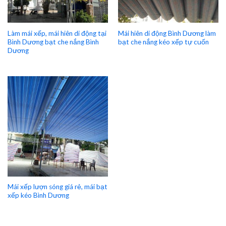
Làm mái xếp, mái hiên di động tại
Mái hiên di động Bình Dương làm
Bình Dương bạt che nắng Bình
bạt che nắng kéo xếp tự cuốn
Dương
Mái xếp lượn sóng giá rẻ, mái bạt
xếp kéo Bình Dương