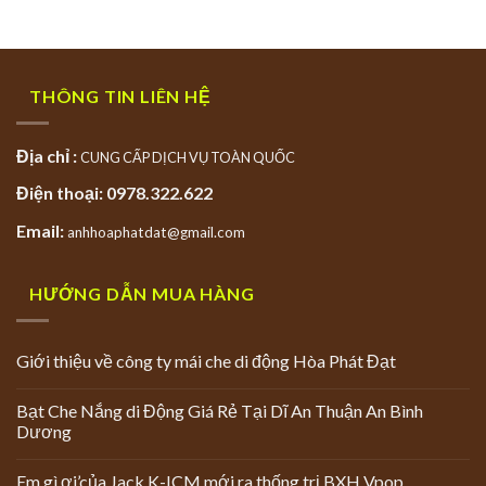
THÔNG TIN LIÊN HỆ
Địa chỉ :
CUNG CẤP DỊCH VỤ TOÀN QUỐC
Điện thoại: 0978.322.622
Email:
anhhoaphatdat@gmail.com
HƯỚNG DẪN MUA HÀNG
Giới thiệu về công ty mái che di động Hòa Phát Đạt
Bạt Che Nắng di Động Giá Rẻ Tại Dĩ An Thuận An Bình
Dương
Em gì ơi’của Jack K-ICM mới ra thống trị BXH Vpop