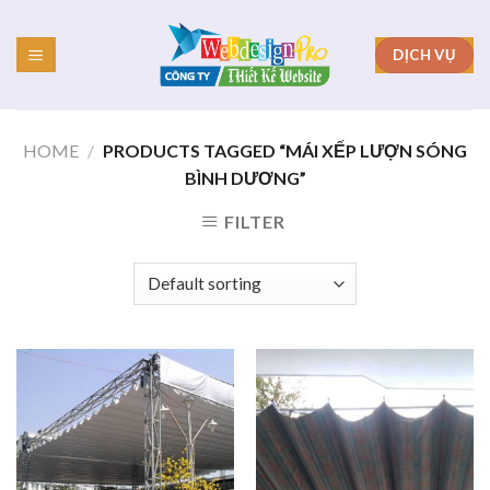
Skip
to
DỊCH VỤ
content
HOME
/
PRODUCTS TAGGED “MÁI XẾP LƯỢN SÓNG
BÌNH DƯƠNG”
FILTER