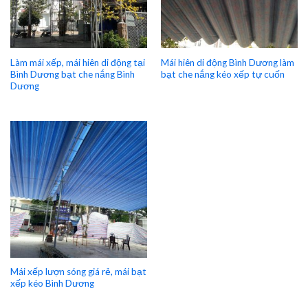
Làm mái xếp, mái hiên di động tại
Mái hiên di động Bình Dương làm
Bình Dương bạt che nắng Bình
bạt che nắng kéo xếp tự cuốn
Dương
Mái xếp lượn sóng giá rẻ, mái bạt
xếp kéo Bình Dương