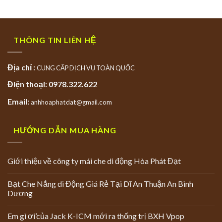
THÔNG TIN LIÊN HỆ
Địa chỉ :
CUNG CẤP DỊCH VỤ TOÀN QUỐC
Điện thoại: 0978.322.622
Email:
anhhoaphatdat@gmail.com
HƯỚNG DẪN MUA HÀNG
Giới thiệu về công ty mái che di động Hòa Phát Đạt
Bạt Che Nắng di Động Giá Rẻ Tại Dĩ An Thuận An Bình
Dương
Em gì ơi’của Jack K-ICM mới ra thống trị BXH Vpop