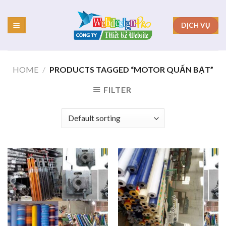
Skip
to
DỊCH VỤ
content
HOME
/
PRODUCTS TAGGED “MOTOR QUẤN BẠT”
FILTER