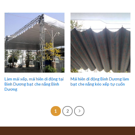
Làm mái xếp, mái hiên di động tại
Mái hiên di động Bình Dương làm
Bình Dương bạt che nắng Bình
bạt che nắng kéo xếp tự cuốn
Dương
1
2