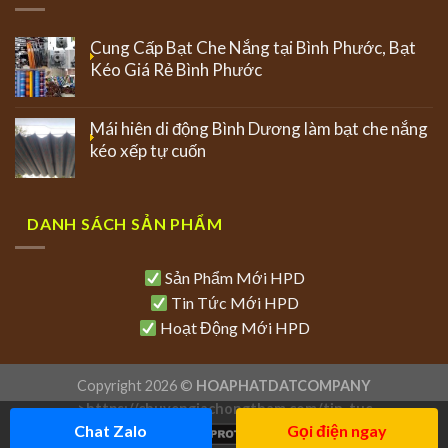
Cung Cấp Bạt Che Nắng tại Bình Phước, Bạt
Kéo Giá Rẻ Bình Phước
Mái hiên di động Bình Dương làm bạt che nắng
kéo xếp tự cuốn
DANH SÁCH SẢN PHẨM
Sản Phẩm Mới HPD
Tin Tức Mới HPD
Hoạt Động Mới HPD
Copyright 2026 ©
HOAPHATDATCOMPANY
>
https://chuyengiachongtham.com/tin-tuc
Chat Zalo
Gọi điện ngay