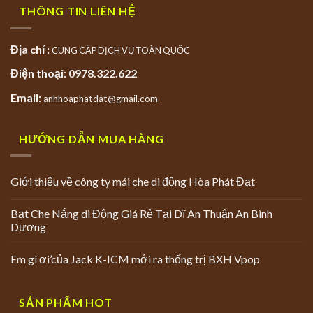
THÔNG TIN LIÊN HỆ
Địa chỉ :
CUNG CẤP DỊCH VỤ TOÀN QUỐC
Điện thoại: 0978.322.622
Email:
anhhoaphatdat@gmail.com
HƯỚNG DẪN MUA HÀNG
Giới thiệu về công ty mái che di động Hòa Phát Đạt
Bạt Che Nắng di Động Giá Rẻ Tại Dĩ An Thuận An Bình
Dương
Em gì ơi’của Jack K-ICM mới ra thống trị BXH Vpop
SẢN PHẨM HOT