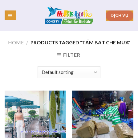
Skip
to
DỊCH VỤ
content
HOME
/
PRODUCTS TAGGED “TẤM BẠT CHE MƯA”
FILTER