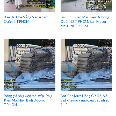
Bán Dù Che Nắng Ngoài Trời
Bán Phụ Kiện Mái Hiên Di Động
Quận 2 TPHCM
Quận 12 TPHCM, Bán Motor
Mái Hiên TPHCM
Bảng giá phụ kiện mái xếp, Phụ
Bạt Che Mưa Nắng Giá Rẻ, Vải
Kiện Mái Hiên Bình Dương
bạt che mưa nắng giá bao nhiêu
TPHCM
1m2