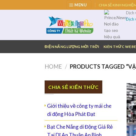
Skip
MENU
CHIA SẺ KINH NGHIỆ
to
Dịch
content
Dịch
ĐIỆN NĂNG LƯỢNG MỜI TRỜI
KIÊN THỨC WEBE
HOME
/
PRODUCTS TAGGED “VẬT
CHIA SẺ KIẾN THỨC
Giới thiệu về công ty mái che
di động Hòa Phát Đạt
Bạt Che Nắng di Động Giá Rẻ
Tại Dĩ An Thuận An Bình