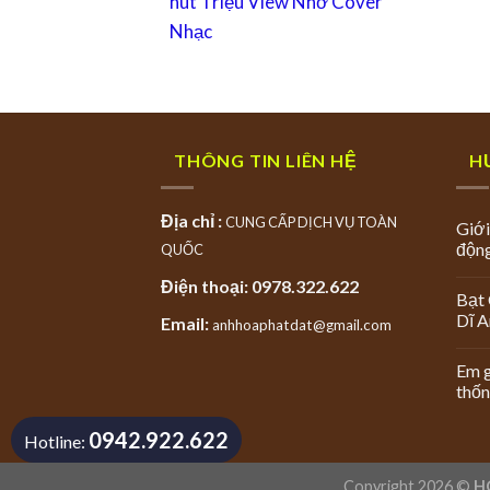
hút Triệu View Nhờ Cover
Nhạc
THÔNG TIN LIÊN HỆ
H
Địa chỉ :
CUNG CẤP DỊCH VỤ TOÀN
Giới
độn
QUỐC
Điện thoại: 0978.322.622
Bạt 
Dĩ 
Email:
anhhoaphatdat@gmail.com
Em g
thốn
0942.922.622
Hotline:
Copyright 2026 ©
H