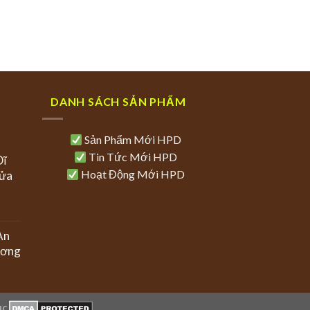
DANH SÁCH SẢN PHẨM
Sản Phẩm Mới HPD
Tin Tức Mới HPD
Dĩ
Hoạt Động Mới HPD
Cửa
An
ương
uc