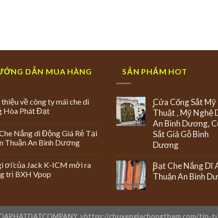
ƯỚNG DẪN MUA HÀNG
SẢN PHẨM HOT
 thiệu về công ty mái che di
Cửa Cổng Sắt Mỹ
g Hòa Phát Đạt
Thuật , Mỹ Nghệ 
An Bình Dương, 
Che Nắng di Động Giá Rẻ Tại
Sắt Giả Gỗ Bình
An Thuận An Bình Dương
Dương
ì ơi’của Jack K-ICM mới ra
Bạt Che Nắng Dĩ 
g trị BXH Vpop
Thuận An Bình D
OAPHATDATCOMPANY >
https://chuyengiachongtham.com/tin-t