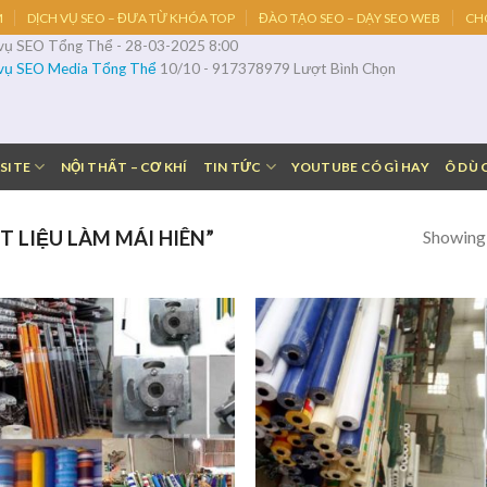
M
DỊCH VỤ SEO – ĐƯA TỪ KHÓA TOP
ĐÀO TẠO SEO – DẠY SEO WEB
CH
 vụ SEO Tổng Thể
-
28-03-2025 8:00
 vụ SEO Media Tổng Thể
10
/
10
-
917378979
Lượt Bình Chọn
SITE
NỘI THẤT – CƠ KHÍ
TIN TỨC
YOUTUBE CÓ GÌ HAY
Ô DÙ 
Showing a
 LIỆU LÀM MÁI HIÊN”