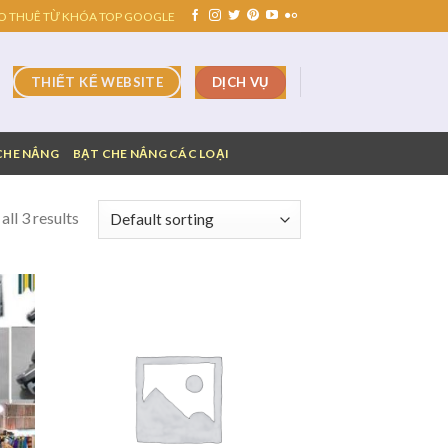
O THUÊ TỪ KHÓA TOP GOOGLE
DỊCH VỤ
THIẾT KẾ WEBSITE
CHE NẮNG
BẠT CHE NẮNG CÁC LOẠI
ll 3 results