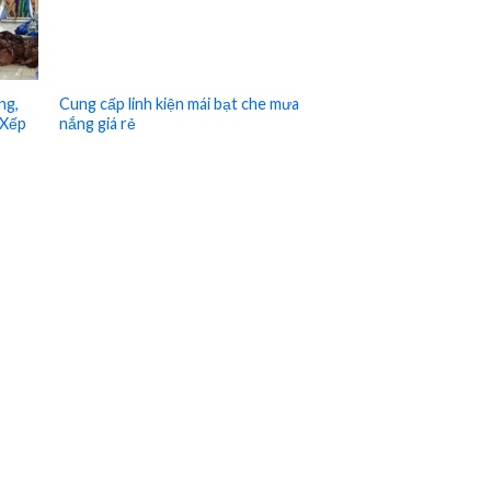
ng,
Cung cấp linh kiện mái bạt che mưa
 Xếp
nắng giá rẻ