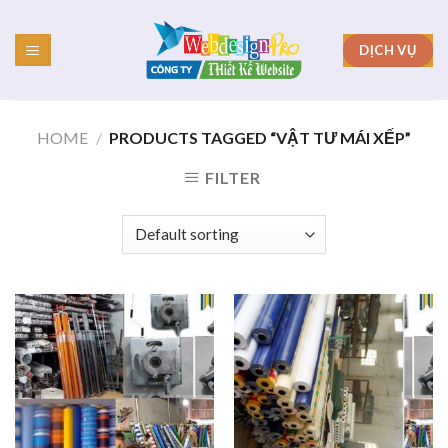
Skip
to
DỊCH VỤ
content
HOME
/
PRODUCTS TAGGED “VẬT TƯ MÁI XẾP”
FILTER