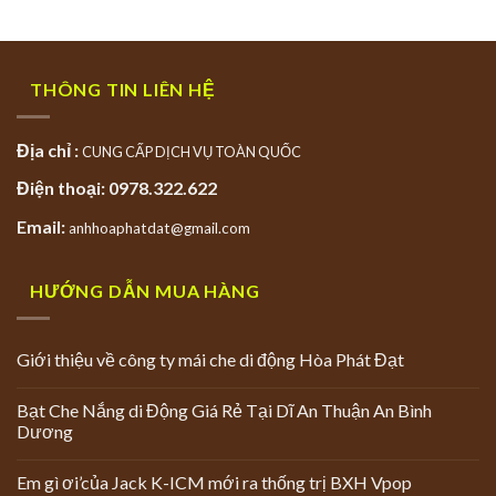
THÔNG TIN LIÊN HỆ
Địa chỉ :
CUNG CẤP DỊCH VỤ TOÀN QUỐC
Điện thoại: 0978.322.622
Email:
anhhoaphatdat@gmail.com
HƯỚNG DẪN MUA HÀNG
Giới thiệu về công ty mái che di động Hòa Phát Đạt
Bạt Che Nắng di Động Giá Rẻ Tại Dĩ An Thuận An Bình
Dương
Em gì ơi’của Jack K-ICM mới ra thống trị BXH Vpop