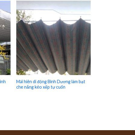
Bình
Mái hiên di động Bình Dương làm bạt
che nắng kéo xếp tự cuốn