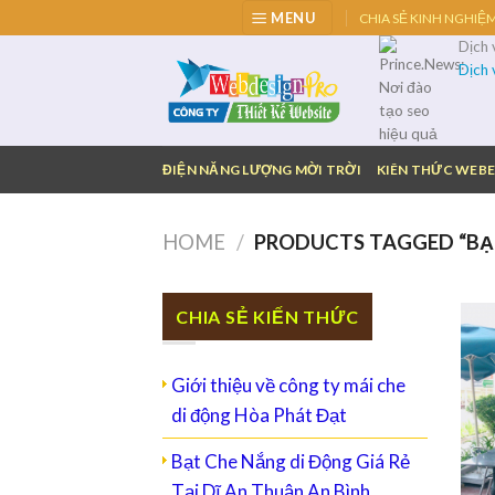
Skip
MENU
CHIA SẺ KINH NGHIỆ
to
Dịch
content
Dịch
ĐIỆN NĂNG LƯỢNG MỜI TRỜI
KIÊN THỨC WEBE
HOME
/
PRODUCTS TAGGED “BẠT
CHIA SẺ KIẾN THỨC
Giới thiệu về công ty mái che
di động Hòa Phát Đạt
Bạt Che Nắng di Động Giá Rẻ
Tại Dĩ An Thuận An Bình