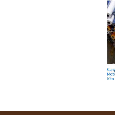
Cung
Moto
Kéo 