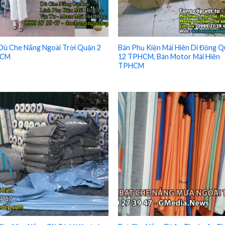
Dù Che Nắng Ngoài Trời Quận 2
Bán Phụ Kiện Mái Hiên Di Động 
CM
12 TPHCM, Bán Motor Mái Hiên
TPHCM