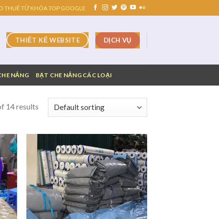
O THUÊ TỪ KHÓA TOP GOOGLE
DỊCH VỤ
THIẾT KẾ WEBSITE
CHE NẮNG
BẠT CHE NẮNG CÁC LOẠI
f 14 results