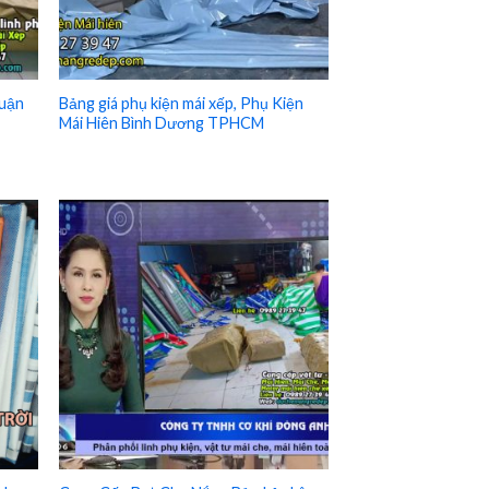
Quận
Bảng giá phụ kiện mái xếp, Phụ Kiện
Mái Hiên Bình Dương TPHCM