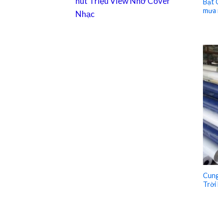
hút Triệu View Nhờ Cover
Bạt 
mưa 
Nhạc
Cung
Trời