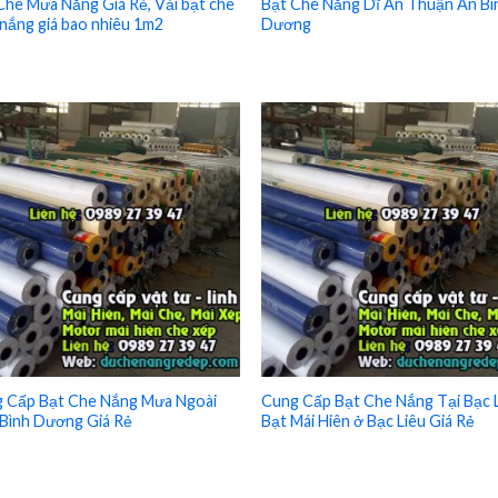
Che Mưa Nắng Giá Rẻ, Vải bạt che
Bạt Che Nắng Dĩ An Thuận An Bì
nắng giá bao nhiêu 1m2
Dương
 Cấp Bạt Che Nắng Mưa Ngoài
Cung Cấp Bạt Che Nắng Tại Bạc L
 Bình Dương Giá Rẻ
Bạt Mái Hiên ở Bạc Liêu Giá Rẻ