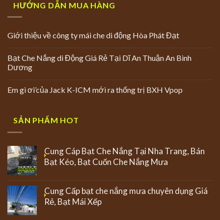
HƯỚNG DẪN MUA HÀNG
Giới thiệu về công ty mái che di động Hòa Phát Đạt
Bạt Che Nắng di Động Giá Rẻ Tại Dĩ An Thuận An Bình
Dương
Em gì ơi’của Jack K-ICM mới ra thống trị BXH Vpop
SẢN PHẨM HOT
Cung Cáp Bạt Che Nắng Tại Nha Trang, Bán
Bạt Kéo, Bạt Cuốn Che Nắng Mưa
Cung Cấp bạt che nắng mưa chuyên dụng Giá
Rẻ, Bạt Mái Xếp