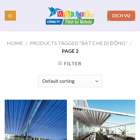
Skip
to
DỊCH VỤ
content
HOME
/
PRODUCTS TAGGED “BẠT CHE DI ĐỘNG”
/
PAGE 2
FILTER