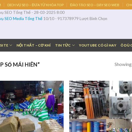
M
DỊCH VỤ SEO – ĐƯA TỪ KHÓA TOP
ĐÀO TẠO SEO – DẠY SEO WEB
CH
 vụ SEO Tổng Thể
-
28-03-2025 8:00
 vụ SEO Media Tổng Thể
10
/
10
-
917378979
Lượt Bình Chọn
SITE
NỘI THẤT – CƠ KHÍ
TIN TỨC
YOUTUBE CÓ GÌ HAY
Ô DÙ 
Showing a
 SỐ MÁI HIÊN”