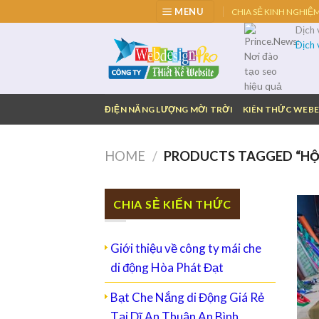
Skip
MENU
CHIA SẺ KINH NGHIỆ
to
Dịch
content
Dịch
ĐIỆN NĂNG LƯỢNG MỜI TRỜI
KIÊN THỨC WEBE
HOME
/
PRODUCTS TAGGED “HỘP
CHIA SẺ KIẾN THỨC
Giới thiệu về công ty mái che
di động Hòa Phát Đạt
Bạt Che Nắng di Động Giá Rẻ
Tại Dĩ An Thuận An Bình