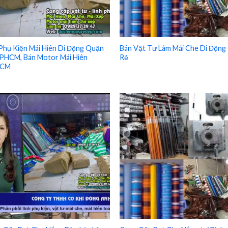
Phụ Kiện Mái Hiên Di Động Quận
Bán Vật Tư Làm Mái Che Di Động 
PHCM, Bán Motor Mái Hiên
Rẻ
CM