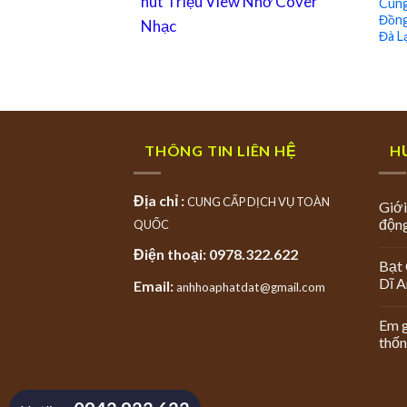
hút Triệu View Nhờ Cover
Cung
Đồng
Nhạc
Đà L
THÔNG TIN LIÊN HỆ
H
Địa chỉ :
CUNG CẤP DỊCH VỤ TOÀN
Giới
độn
QUỐC
Điện thoại: 0978.322.622
Bạt 
Dĩ 
Email:
anhhoaphatdat@gmail.com
Em g
thốn