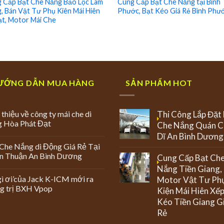
 Cấp Bạt Che Nắng Bảo Lộc Lâm
Cung Cấp Bạt Che Nắng tại Bình
, Bán Vật Tư Phụ Kiên Mái Hiên
Phước, Bạt Kéo Giá Rẻ Bình Phư
ạt, Motor Mái Che
ƯỚNG DẪN MUA HÀNG
SẢN PHẨM HOT
 thiệu về công ty mái che di
Thi Công Lắp Đặt
g Hòa Phát Đạt
Che Nắng Quán C
Dĩ An Bình Dương
Che Nắng di Động Giá Rẻ Tại
An Thuận An Bình Dương
Cung Cấp Bạt Ch
Nắng Tiền Giang,
ì ơi’của Jack K-ICM mới ra
Motor Vật Tư Ph
g trị BXH Vpop
Kiện Mái Hiên Xế
Kéo Tiền Giang G
Rẻ