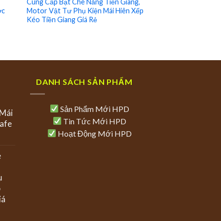
Cung Cấp Bạt Che Nắng Tiền Giang,
ớc
Motor Vật Tư Phụ Kiện Mái Hiên Xếp
Kéo Tiền Giang Giá Rẻ
DANH SÁCH SẢN PHẨM
Sản Phẩm Mới HPD
 Mái
Tin Tức Mới HPD
afe
Hoạt Động Mới HPD
e
ụ
p
iá