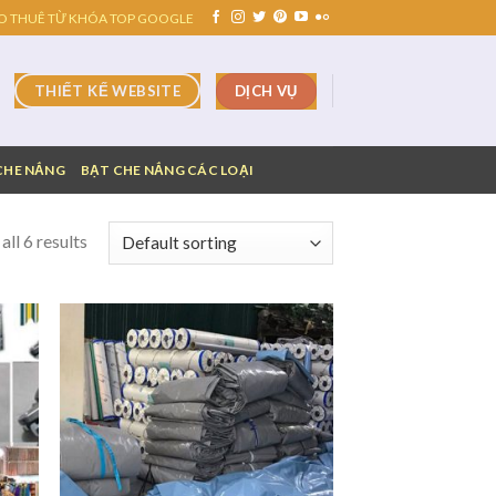
O THUÊ TỪ KHÓA TOP GOOGLE
DỊCH VỤ
THIẾT KẾ WEBSITE
CHE NẮNG
BẠT CHE NẮNG CÁC LOẠI
ll 6 results