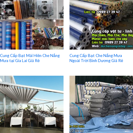
Cung Cấp Bạt Mái Hiên Che Nắng
Cung Cấp Bạt Che Nắng Mưa
Mưa tại Gia Lai Giá Rẻ
Ngoài Trời Bình Dương Giá Rẻ