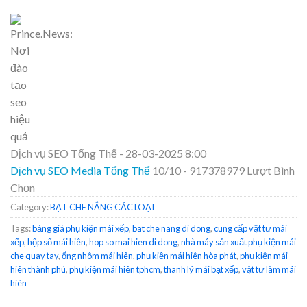
Dịch vụ SEO Tổng Thể
-
28-03-2025 8:00
Dịch vụ SEO Media Tổng Thể
10
/
10
-
917378979
Lượt Bình
Chọn
Category:
BẠT CHE NẮNG CÁC LOẠI
Tags:
bảng giá phụ kiện mái xếp
,
bat che nang di dong
,
cung cấp vật tư mái
xếp
,
hộp số mái hiên
,
hop so mai hien di dong
,
nhà máy sản xuất phụ kiện mái
che quay tay
,
ống nhôm mái hiên
,
phụ kiện mái hiên hòa phát
,
phụ kiện mái
hiên thành phú
,
phụ kiện mái hiên tphcm
,
thanh lý mái bạt xếp
,
vật tư làm mái
hiên