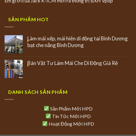
Em gì ơi’của Jack K-ICM mới ra thống trị BXH Vpop
SẢN PHẨM HOT
Làm mái xếp, mái hiên di động tại Bình Dương
bạt che nắng Bình Dương
Bán Vật Tư Làm Mái Che Di Động Giá Rẻ
DANH SÁCH SẢN PHẨM
Sản Phẩm Mới HPD
Tin Tức Mới HPD
Hoạt Động Mới HPD