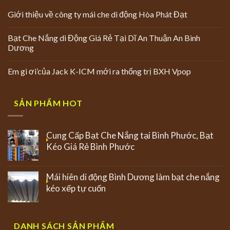
Giới thiệu về công ty mái che di động Hòa Phát Đạt
Bạt Che Nắng di Động Giá Rẻ Tại Dĩ An Thuận An Bình
Dương
Em gì ơi’của Jack K-ICM mới ra thống trị BXH Vpop
SẢN PHẨM HOT
Cung Cấp Bạt Che Nắng tại Bình Phước, Bạt
Kéo Giá Rẻ Bình Phước
Mái hiên di động Bình Dương làm bạt che nắng
kéo xếp tự cuốn
DANH SÁCH SẢN PHẨM