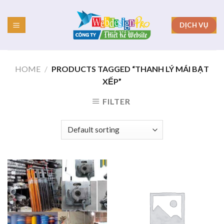
Skip
to
DỊCH VỤ
content
HOME
/
PRODUCTS TAGGED “THANH LÝ MÁI BẠT
XẾP”
FILTER