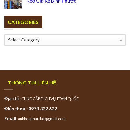
Kéo Giá Rẻ Bình Phước
CATEGORIES
Categories
THÔNG TIN LIÊN HỆ
Địa chỉ :
CUNG CẤP DỊCH VỤ TOÀN QUỐC
Điện thoại: 0978.322.622
Email:
anhhoaphatdat@gmail.com