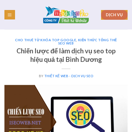
Skip
to
DỊCH VỤ
content
CHO THUÊ TỪ KHÓA TOP GOOGLE
,
KIẾN THỨC TỔNG THỂ
SEO WEB
Chiến lược để làm dịch vụ seo top
hiệu quả tại Bình Dương
BY
THIẾT KẾ WEB - DỊCH VỤ SEO