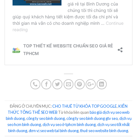
ĐĂNG Ở CHUYÊN MỤC:
CHO THUÊ TỪ KHÓA TOP GOOGLE
,
KIẾN
THỨC TỔNG THỂ SEO WEB
Từ khóa liên quan
báo giá dịch vụ seo web
binh duong
,
công ty seo binh duong
,
công ty seo binh duong gtv seo
,
dịch vụ
seo hcm binh duong
,
dịch vụ seo ở tphcm binh duong
,
dịch vụ seo tốt nhất
binh duong
,
đơn vị seo web tai binh duong
,
thuê seo website binh duong
.