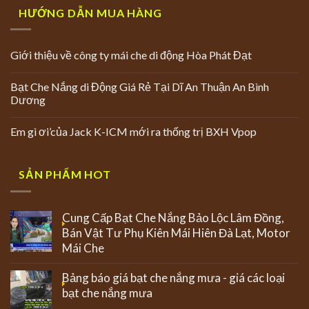
HƯỚNG DẪN MUA HÀNG
Giới thiệu về công ty mái che di động Hòa Phát Đạt
Bạt Che Nắng di Động Giá Rẻ Tại Dĩ An Thuận An Bình
Dương
Em gì ơi’của Jack K-ICM mới ra thống trị BXH Vpop
SẢN PHẨM HOT
Cung Cấp Bạt Che Nắng Bảo Lộc Lâm Đồng,
Bán Vật Tư Phụ Kiên Mái Hiên Đà Lạt, Motor
Mái Che
Bảng báo giá bạt che nắng mưa - giá các loại
bạt che nắng mưa