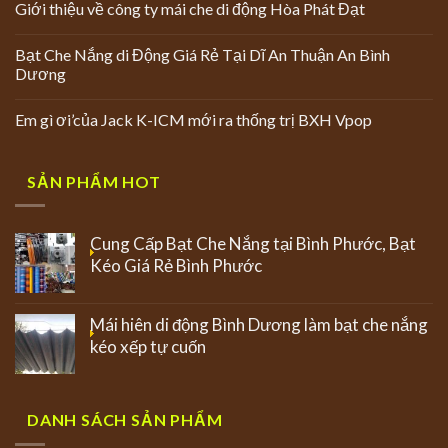
Giới thiệu về công ty mái che di động Hòa Phát Đạt
Bạt Che Nắng di Động Giá Rẻ Tại Dĩ An Thuận An Bình
Dương
Em gì ơi’của Jack K-ICM mới ra thống trị BXH Vpop
SẢN PHẨM HOT
Cung Cấp Bạt Che Nắng tại Bình Phước, Bạt
Kéo Giá Rẻ Bình Phước
Mái hiên di động Bình Dương làm bạt che nắng
kéo xếp tự cuốn
DANH SÁCH SẢN PHẨM