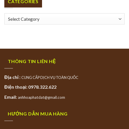
CATEGORIES
Categories
THÔNG TIN LIÊN HỆ
Địa chỉ :
CUNG CẤP DỊCH VỤ TOÀN QUỐC
Điện thoại: 0978.322.622
Email:
anhhoaphatdat@gmail.com
HƯỚNG DẪN MUA HÀNG