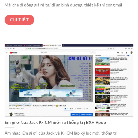
Mái che di động giá rẻ tại dĩ an bình dượng. thiết kế thi công mái
CHI TIẾT
Em gì ơi’của Jack K-ICM mới ra thống trị BXH Vpop
Âm nhạc’ Em gì ơi’ của Jack và K-ICM lập kỷ lục mới, thống trị