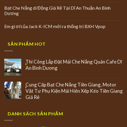
Bạt Che Nắng di Động Giá Rẻ Tại Dĩ An Thuận An Bình
Dương
Em gì ơi’của Jack K-ICM mới ra thống trị BXH Vpop
SẢN PHẨM HOT
Thi Công Lắp Đặt Mái Che Nắng Quán Cafe Dĩ
An Bình Dương
Cung Cấp Bạt Che Nắng Tiền Giang, Motor
Vật Tư Phụ Kiện Mái Hiên Xếp Kéo Tiền Giang
Giá Rẻ
DANH SÁCH SẢN PHẨM